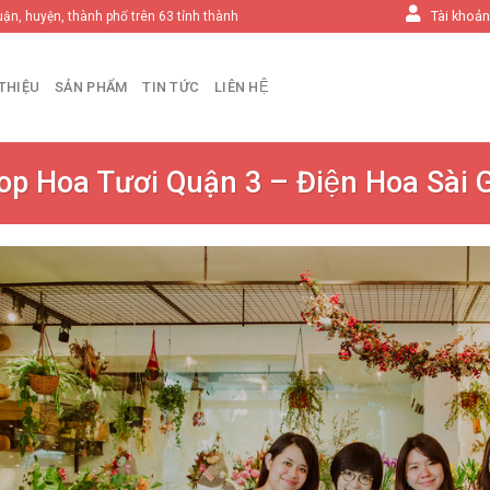
Tài khoả
uận, huyện, thành phố trên 63 tỉnh thành
 THIỆU
SẢN PHẨM
TIN TỨC
LIÊN HỆ
op Hoa Tươi Quận 3 – Điện Hoa Sài 