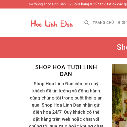
Skip
Hệ thống shop Linh Đan: 823 cửa hàng & đối tác ở tất cả các q
to
content
TRANG CHỦ
GIỚI
Sh
SHOP HOA TƯƠI LINH
ĐAN
Shop Hoa Linh Đan cảm ơn quý
khách đã tin tưởng và đồng hành
cùng chúng tôi trong suốt thời gian
qua. Shop Hoa Linh Đan nhận gửi
điện hoa 24/7. Quý khách có thể
đặt hàng trên web hoặc chat với
chúng tôi qua zalo hoặc khung chat