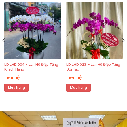
LD LHD 004 – Lan Hồ Điệp Tặng
LD LHD 023 – Lan Hồ Điệp Tặng
Khách Hàng
Đối Tác
Liên hệ
Liên hệ
Mua hàng
Mua hàng