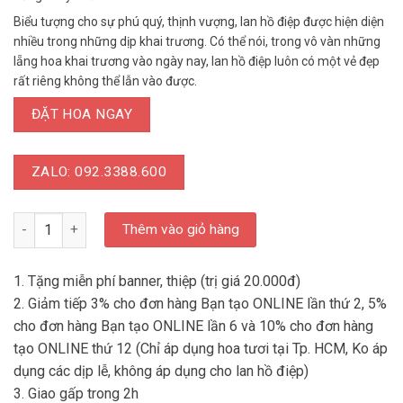
Biểu tượng cho sự phú quý, thịnh vượng, lan hồ điệp được hiện diện
nhiều trong những dịp khai trương. Có thể nói, trong vô vàn những
lẵng hoa khai trương vào ngày nay, lan hồ điệp luôn có một vẻ đẹp
rất riêng không thể lẫn vào được.
ĐẶT HOA NGAY
ZALO: 092.3388.600
LD LHD 033 - Lan Hồ Điệp 15 Cành Tặng Bạn số lượng
Thêm vào giỏ hàng
1. Tặng miễn phí banner, thiệp (trị giá 20.000đ)
2. Giảm tiếp 3% cho đơn hàng Bạn tạo ONLINE lần thứ 2, 5%
cho đơn hàng Bạn tạo ONLINE lần 6 và 10% cho đơn hàng
tạo ONLINE thứ 12 (Chỉ áp dụng hoa tươi tại Tp. HCM, Ko áp
dụng các dịp lễ, không áp dụng cho lan hồ điệp)
3. Giao gấp trong 2h