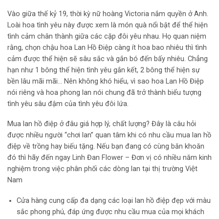
Vào giữa thế kỷ 19, thời kỳ nữ hoàng Victoria nắm quyền ở Anh.
Loài hoa tình yêu này được xem là món quà nổi bật để thể hiện
tình cảm chân thành giữa các cặp đôi yêu nhau. Họ quan niệm
rằng, chọn chậu hoa Lan Hồ Điệp càng ít hoa bao nhiêu thì tình
cảm được thể hiện sẽ sâu sắc và gắn bó đến bấy nhiêu. Chẳng
hạn như 1 bông thể hiện tình yêu gắn kết, 2 bông thể hiện sự
bền lâu mãi mãi… Nên không khó hiểu, vì sao hoa Lan Hồ Điệp
nói riêng và hoa phong lan nói chung đã trở thành biểu tượng
tình yêu sâu đậm của tình yêu đôi lứa.
Mua lan hồ điệp ở đâu giá hợp lý, chất lượng? Đây là câu hỏi
được nhiều người “chơi lan” quan tâm khi có nhu cầu mua lan hồ
điệp về trồng hay biếu tặng. Nếu bạn đang có cùng băn khoăn
đó thì hãy đến ngay Linh Đan Flower – Đơn vị có nhiều năm kinh
nghiệm trong việc phân phối các dòng lan tại thị trường Việt
Nam
Cửa hàng cung cấp đa dạng các loại lan hồ điệp đẹp với màu
sắc phong phú, đáp ứng được nhu cầu mua của mọi khách