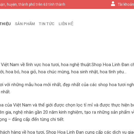
Tài khoả
uận, huyện, thành phố trên 63 tỉnh thành
 THIỆU
SẢN PHẨM
TIN TỨC
LIÊN HỆ
ở Việt Nam về lĩnh vực hoa tươi, hoa nghệ thuật.Shop Hoa Linh Đan 
ới, hoa bó, hoa giỏ, hoa chúc mừng, hoa sinh nhật, hoa tình yêu…
tươi với những mẫu hoa mới nhất, đẹp nhất của các shop hoa tươi ng
 nhất.
hoa của Việt Nam và thế giới được chọn lọc tỉ mỉ và được thực hiện b
 gia, nghệ nhân gần 20 năm kinh nghiệm, tạo ra những sản phẩm v
g – đẳng cấp đến từng chi tiết.
hách hàng về hoa tươi, Shop Hoa Linh Đan cung cấp các dịch vụ gi