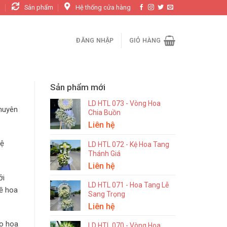
n
Sản phẩm
Hệ thống cửa hàng
ĐĂNG NHẬP
GIỎ HÀNG
Sản phẩm mới
LD HTL 073 - Vòng Hoa
chuyên
Chia Buồn
Liên hệ
hệ
LD HTL 072 - Kệ Hoa Tang
Thánh Giá
Liên hệ
ởi
LD HTL 071 - Hoa Tang Lễ
ề hoa
Sang Trọng
Liên hệ
ao hoa
LD HTL 070 - Vòng Hoa