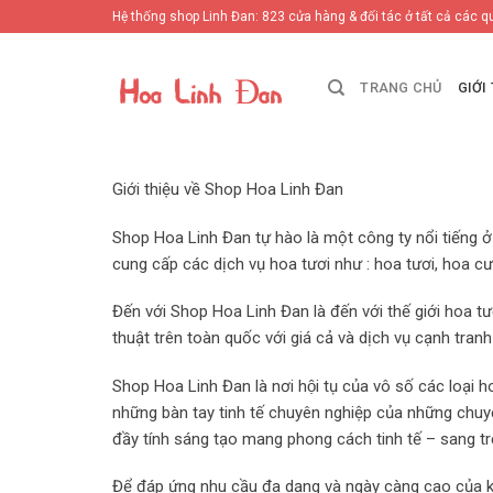
Skip
Hệ thống shop Linh Đan: 823 cửa hàng & đối tác ở tất cả các q
to
content
TRANG CHỦ
GIỚI
Giới thiệu về Shop Hoa Linh Đan
Shop Hoa Linh Đan tự hào là một công ty nổi tiếng 
cung cấp các dịch vụ hoa tươi như : hoa tươi, hoa cư
Đến với Shop Hoa Linh Đan là đến với thế giới hoa 
thuật trên toàn quốc với giá cả và dịch vụ cạnh tranh
Shop Hoa Linh Đan là nơi hội tụ của vô số các loại 
những bàn tay tinh tế chuyên nghiệp của những chuyên
đầy tính sáng tạo mang phong cách tinh tế – sang trọn
Để đáp ứng nhu cầu đa dạng và ngày càng cao của k