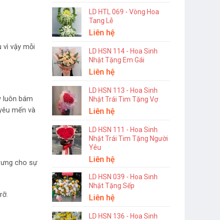
LD HTL 069 - Vòng Hoa
Tang Lễ
Liên hệ
 vì vậy mỗi
LD HSN 114 - Hoa Sinh
Nhật Tặng Em Gái
Liên hệ
LD HSN 113 - Hoa Sinh
ày luôn bám
Nhật Trái Tim Tặng Vợ
 yêu mến và
Liên hệ
LD HSN 111 - Hoa Sinh
Nhật Trái Tim Tặng Người
Yêu
Liên hệ
trưng cho sự
LD HSN 039 - Hoa Sinh
Nhật Tặng Sếp
rỡ.
Liên hệ
LD HSN 136 - Hoa Sinh