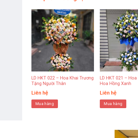
 Khai Trương
LD HKT 022 – Hoa Khai Trương
LD HKT 021 – Hoa
Tặng Người Thân
Hoa Hồng Xanh
Liên hệ
Liên hệ
Mua hàng
Mua hàng