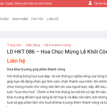
Tài khoả
uận, huyện, thành phố trên 63 tỉnh thành
 THIỆU
SẢN PHẨM
TIN TỨC
LIÊN HỆ
Trang chủ
/
Kiểu dáng
/
Kệ hoa khai trương
LD HKT 086 – Hoa Chúc Mừng Lễ Khởi Cô
Liên hệ
Hoa khai trương góp phần thành công
Với những bông hoa tươi đẹp và với những ý nghĩa riêng của từng l
giúp bạn dễ dàng nhắn gửi tình cảm chân thành của mình. Đó chính l
chúc mong muốn cho công việc làm ăn của người bạn, sếp, đối tác,
luôn “tươi như hoa”. Chính vì thế mà chúng ta mỗi khi có dịp thì việ
khai trương để làm quà tặng là rất hợp lý và điều nên làm, bởi nhữ
tươi sẽ góp phần làm cho buổi lễ khai trương thêm thành công và l