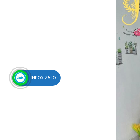
INBOX ZALO