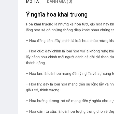
MÔ TẢ
ĐÁNH GIÁ (0)
Ý nghĩa hoa khai trương
Hoa khai trương
là những kệ hoa tươi, giỏ hoa hay b
lãng hoa sẽ có những thông điệp khác nhau chúng ta 
– Hoa đồng tiền: đây chính là loài hoa chúc mừng kh
– Hoa cúc: đây chính là loài hoa với lá không rụng k
lấy cành như chính mỗi người dành cả đời để theo đu
thành công.
– Hoa lan: là loài hoa mang đến ý nghĩa về sự sung t
– Hoa lily: đây là loài hoa mang đến sự lỗng lẫy và 
giàu có, thinh vượng.
– Hoa hướng dương: nó sẽ mang đến ý nghĩa cho sự v
– Hoa cẩm tú cầu: là loài hoa tượng trưng cho vẻ đẹ