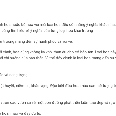
ình hoa hoặc bó hoa với mỗi loại hoa đều có những ý nghĩa khác nhau
cùng tìm hiểu về ý nghĩa của từng loại hoa khai trương
ai trương mang đến sự hạnh phúc và vui vẻ.
hỏi cành, hoa cũng không lìa khỏi thân dù cho có héo tàn. Loài hoa n
ổi chí hướng của bản thân. Vì thế đây chính là loài hoa mang đến sự
úc và sang trọng.
nhiệt huyết, niềm tin, khác vọng. Đặc biệt đóa hoa màu cam sẽ tượng 
ươn cao vươn xa về một con đường phát triển luôn tươi đẹp và rực 
p hoàn hảo và đầy ưu tú.