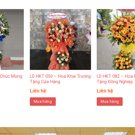
 Chúc Mừng
LD HKT 050 – Hoa Khai Trương
LD HKT 082 – Hoa 
Tặng Cửa Hàng
Tặng Đồng Nghiệp
Liên hệ
Liên hệ
Mua hàng
Mua hàng