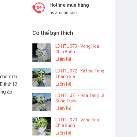
Hotline mua hàng
092.33.88.600
Có thể bạn thích
LD HTL 073 - Vòng Hoa
Chia Buồn
Liên hệ
LD HTL 072 - Kệ Hoa Tang
 cho đơn
Thánh Giá
Liên hệ
E thứ 12
ông áp
LD HTL 071 - Hoa Tang Lễ
Sang Trọng
Liên hệ
LD HTL 070 - Vòng Hoa
Chia Buồn
Liên hệ