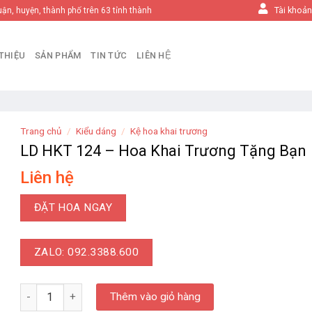
Tài khoả
uận, huyện, thành phố trên 63 tỉnh thành
 THIỆU
SẢN PHẨM
TIN TỨC
LIÊN HỆ
Trang chủ
/
Kiểu dáng
/
Kệ hoa khai trương
LD HKT 124 – Hoa Khai Trương Tặng Bạn
Liên hệ
ĐẶT HOA NGAY
ZALO: 092.3388.600
LD HKT 124 - Hoa Khai Trương Tặng Bạn số lượng
Thêm vào giỏ hàng