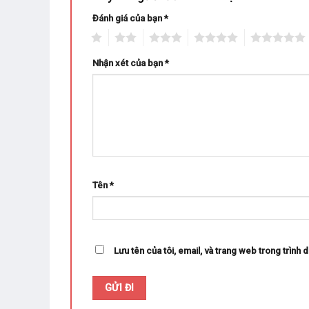
Đánh giá của bạn
*
1
2
3
4
5
Nhận xét của bạn
*
Tên
*
Lưu tên của tôi, email, và trang web trong trình d