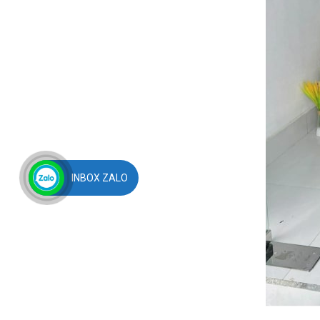
INBOX ZALO