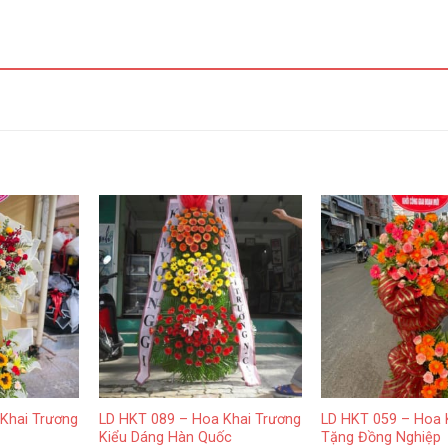
Khai Trương
LD HKT 089 – Hoa Khai Trương
LD HKT 059 – Hoa 
Kiểu Dáng Hàn Quốc
Tặng Đồng Nghiệp