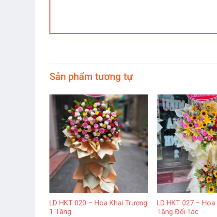
Sản phẩm tương tự
 Khai Trương
LD HKT 020 – Hoa Khai Trương
LD HKT 027 – Hoa 
1 Tầng
Tặng Đối Tác