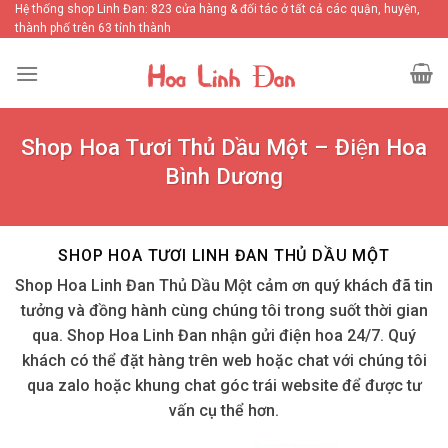
Skip
Hệ thống shop Linh Đan: 823 cửa hàng & đối tác ở tất cả các quận, huyện,
thành phố trên 63 tỉnh thành
to
content
Shop Hoa Tươi Thủ Dầu Một – Điện Hoa
Bình Dương
SHOP HOA TƯƠI LINH ĐAN THỦ DẦU MỘT
Shop Hoa Linh Đan Thủ Dầu Một cảm ơn quý khách đã tin
tưởng và đồng hành cùng chúng tôi trong suốt thời gian
qua. Shop Hoa Linh Đan nhận gửi điện hoa 24/7. Quý
khách có thể đặt hàng trên web hoặc chat với chúng tôi
qua zalo hoặc khung chat góc trái website để được tư
vấn cụ thể hơn.