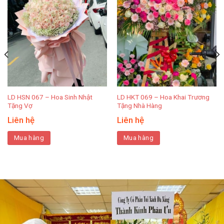
LD HSN 067 – Hoa Sinh Nhật
LD HKT 069 – Hoa Khai Trương
Tặng Vợ
Tặng Nhà Hàng
Liên hệ
Liên hệ
Mua hàng
Mua hàng