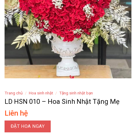
Trang chủ
/
Hoa sinh nhật
/
Tặng sinh nhật bạn
LD HSN 010 – Hoa Sinh Nhật Tặng Mẹ
Liên hệ
ĐẶT HOA NGAY