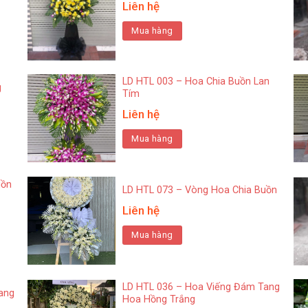
Liên hệ
Mua hàng
LD HTL 003 – Hoa Chia Buồn Lan
g
Tím
Liên hệ
Mua hàng
uồn
LD HTL 073 – Vòng Hoa Chia Buồn
Liên hệ
Mua hàng
LD HTL 036 – Hoa Viếng Đám Tang
ang
Hoa Hồng Trắng