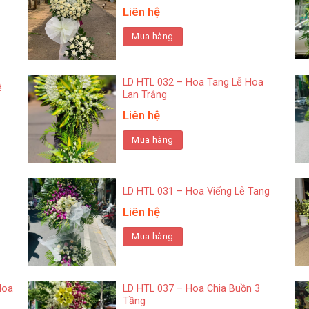
Liên hệ
Mua hàng
LD HTL 032 – Hoa Tang Lễ Hoa
ễ
Lan Trắng
Liên hệ
Mua hàng
LD HTL 031 – Hoa Viếng Lễ Tang
Liên hệ
Mua hàng
Hoa
LD HTL 037 – Hoa Chia Buồn 3
Tầng