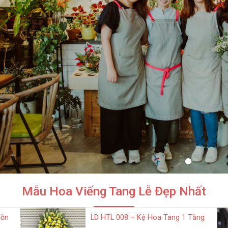
Mẫu Hoa Viếng Tang Lễ Đẹp Nhất
uồn
LD HTL 008 – Kệ Hoa Tang 1 Tầng