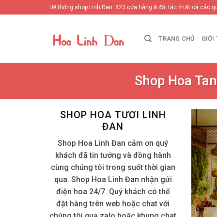
Skip
Hệ thống shop Linh Đan: 823 cửa hàng & đối tác ở tất cả các q
to
content
TRANG CHỦ
GIỚI
Shop Hoa Tan
SHOP HOA TƯƠI LINH
ĐAN
Shop Hoa Linh Đan cảm ơn quý
khách đã tin tưởng và đồng hành
cùng chúng tôi trong suốt thời gian
qua. Shop Hoa Linh Đan nhận gửi
điện hoa 24/7. Quý khách có thể
đặt hàng trên web hoặc chat với
chúng tôi qua zalo hoặc khung chat