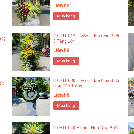
Liên hệ
Mua hàng
LD HTL 012 – Vòng Hoa Chia Buồn
ang
3 Tầng Lớn
Liên hệ
Mua hàng
LD HTL 030 – Vòng Hoa Chia Buồn
ồn
Hoa Cúc Trắng
Liên hệ
Mua hàng
LD HTL 040 – Lãng Hoa Chia Buồn