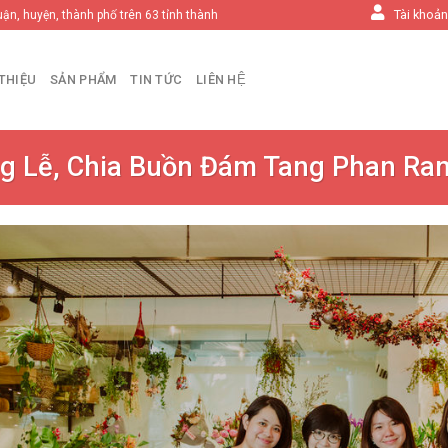
Tài khoả
uận, huyện, thành phố trên 63 tỉnh thành
 THIỆU
SẢN PHẨM
TIN TỨC
LIÊN HỆ
g Lễ, Chia Buồn Đám Tang Phan Ra