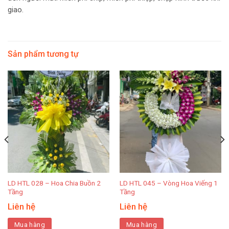
giao.
Sản phẩm tương tự
LD HTL 028 – Hoa Chia Buồn 2
LD HTL 045 – Vòng Hoa Viếng 1
Tầng
Tầng
Liên hệ
Liên hệ
Mua hàng
Mua hàng