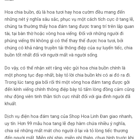
Hoa chia buồn, dù là hoa tươi hay hoa cườm đều mang đến
những nét ý nghĩa sâu sắc, phục vụ một cách tích cực ở tang lễ,
chúng ta thường thấy hoa đám tang được trang trí trên lắp quan
tài, tại bàn thờ hoặc vòng hoa viếng. Đối với những người đi
phúng viếng thì không gì có thể thay thế được hoa tươi, bởi
chúng có khả năng truyền tải thông điệp của sự luyến tiếc, chia
buồn tốt nhất đối với người mất và người sống.
Do vậy, có thể nhận xét rằng việc gửi hoa chia buồn chính là
một phong tục đẹp nhất, bày tỏ lời chia buồn khi có ai đó ra đi.
Trong lúc tang gia bối rối thì một vòng hoa đám tang được gởi
đến kính viếng chính thông điệp bày tỏ tấm lòng đồng cảm cũng
như động viên tinh thần tích cực nhất đối với gia đình người đã
khuất.
Dịch vụ điện hoa đám tang của Shop Hoa Linh Đan giao nhanh,
uy tín. Hơn 99 mẫu hoa tang lễ đẹp hàm chứa nhiều ý nghĩa,
chia sẻ những mất mát cho người ở lại và tỏ lòng tiếc thương
đến người mất. Miễn phí ship, miễn phí thiệp, chụp hình trước khi