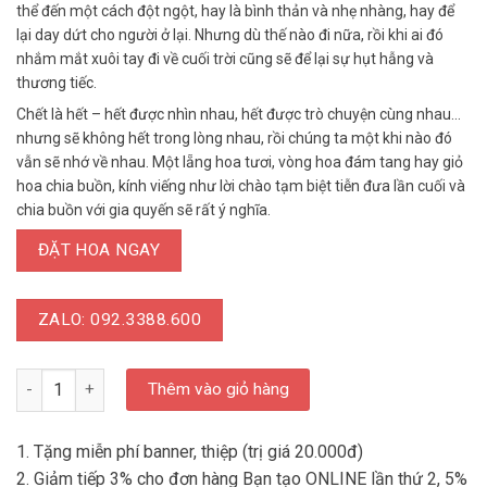
thể đến một cách đột ngột, hay là bình thản và nhẹ nhàng, hay để
lại day dứt cho người ở lại. Nhưng dù thế nào đi nữa, rồi khi ai đó
nhắm mắt xuôi tay đi về cuối trời cũng sẽ để lại sự hụt hẫng và
thương tiếc.
Chết là hết – hết được nhìn nhau, hết được trò chuyện cùng nhau…
nhưng sẽ không hết trong lòng nhau, rồi chúng ta một khi nào đó
vẫn sẽ nhớ về nhau. Một lẵng hoa tươi, vòng hoa đám tang hay giỏ
hoa chia buồn, kính viếng như lời chào tạm biệt tiễn đưa lần cuối và
chia buồn với gia quyến sẽ rất ý nghĩa.
ĐẶT HOA NGAY
ZALO: 092.3388.600
LD HTL 030 - Vòng Hoa Chia Buồn Hoa Cúc Trắng số lượng
Thêm vào giỏ hàng
1. Tặng miễn phí banner, thiệp (trị giá 20.000đ)
2. Giảm tiếp 3% cho đơn hàng Bạn tạo ONLINE lần thứ 2, 5%