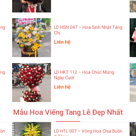
ặng
LD HSN 047 – Hoa Sinh Nhật Tặng
Chị
Liên hệ
ặng
LD HKT 112 – Hoa Chúc Mừng
Ngày Cưới
Liên hệ
Mẫu Hoa Viếng Tang Lễ Đẹp Nhất
uồn
LD HTL 007 – Vòng Hoa Chia Buồn