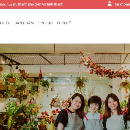
Tài khoả
uận, huyện, thành phố trên 63 tỉnh thành
 THIỆU
SẢN PHẨM
TIN TỨC
LIÊN HỆ