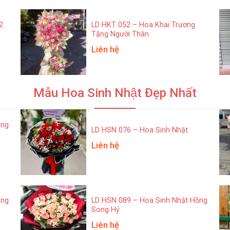
2
LD HKT 052 – Hoa Khai Trương
Tặng Người Thân
Liên hệ
Mẫu Hoa Sinh Nhật Đẹp Nhất
ặng
LD HSN 076 – Hoa Sinh Nhật
Liên hệ
ặng
LD HSN 089 – Hoa Sinh Nhật Hồng
Song Hỷ
Liên hệ