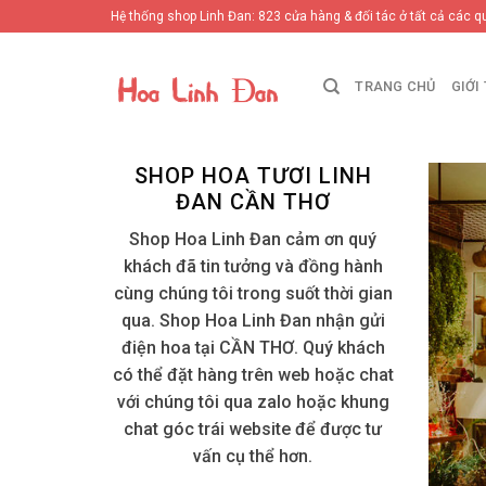
Skip
Hệ thống shop Linh Đan: 823 cửa hàng & đối tác ở tất cả các q
to
content
TRANG CHỦ
GIỚI
SHOP HOA TƯƠI LINH
ĐAN CẦN THƠ
Shop Hoa Linh Đan cảm ơn quý
khách đã tin tưởng và đồng hành
cùng chúng tôi trong suốt thời gian
qua. Shop Hoa Linh Đan nhận gửi
điện hoa tại CẦN THƠ. Quý khách
có thể đặt hàng trên web hoặc chat
với chúng tôi qua zalo hoặc khung
chat góc trái website để được tư
vấn cụ thể hơn.