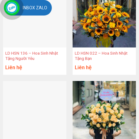
INBOX ZALO
LD HSN 136 – Hoa Sinh Nhật
LD HSN 022 – Hoa Sinh Nhật
Tặng Người Yêu
Tặng Bạn
Liên hệ
Liên hệ