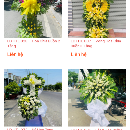
LD HTL 028 – Hoa Chia Buồn 2
LD HTL 007 – Vòng Hoa Chia
Tầng
Buồn 3 Tầng
Liên hệ
Liên hệ
LD HTL 072 – Kệ Hoa Tang
LD HTL 001 – Lãng Hoa Viếng