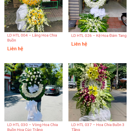
LD HTL 004 – Lãng Hoa Chia
LD HTL 026 – Kệ Hoa Đám Tang
Buồn
Liên hệ
Liên hệ
LD HTL 030 – Vòng Hoa Chia
LD HTL 037 – Hoa Chia Buồn 3
Buồn Hoa Cúc Trắng
Tầng