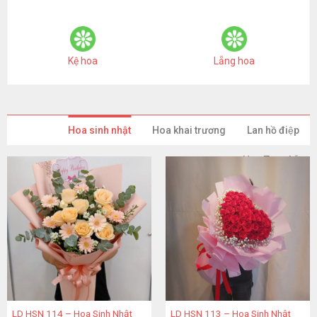
Kệ hoa
Lẵng hoa
Hoa sinh nhật
Hoa khai trương
Lan hồ điệp
Hoa Tang Lễ
LD HSN 114 – Hoa Sinh Nhật
LD HSN 113 – Hoa Sinh Nhật