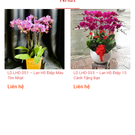
LD LHD 051 – Lan Hồ Điệp Màu
LD LHD 033 – Lan Hồ Điệp 15
Tím Nhạt
Cành Tặng Bạn
Liên hệ
Liên hệ