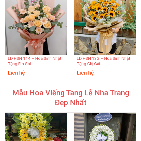
LD HSN 114 – Hoa Sinh Nhật
LD HSN 132 – Hoa Sinh Nhật
Tặng Em Gái
Tặng Chị Gái
Liên hệ
Liên hệ
Mẫu Hoa Viếng Tang Lễ Nha Trang
Đẹp Nhất