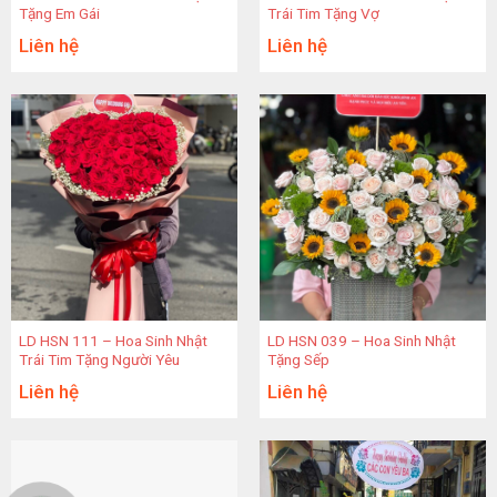
Tặng Em Gái
Trái Tim Tặng Vợ
Liên hệ
Liên hệ
LD HSN 111 – Hoa Sinh Nhật
LD HSN 039 – Hoa Sinh Nhật
Trái Tim Tặng Người Yêu
Tặng Sếp
Liên hệ
Liên hệ