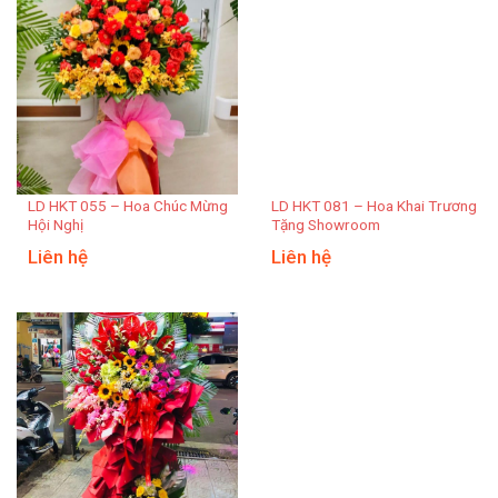
LD HKT 055 – Hoa Chúc Mừng
LD HKT 081 – Hoa Khai Trương
Hội Nghị
Tặng Showroom
Liên hệ
Liên hệ