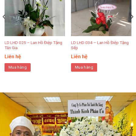
LD LHD 025 – Lan Hồ Điệp Tặng
LD LHD 034 – Lan Hồ Điệp Tặng
Tân Gia
Sếp
Liên hệ
Liên hệ
Mua hàng
Mua hàng