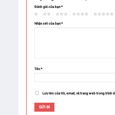
Đánh giá của bạn
*
1
2
3
4
5
Nhận xét của bạn
*
Tên
*
Lưu tên của tôi, email, và trang web trong trình d