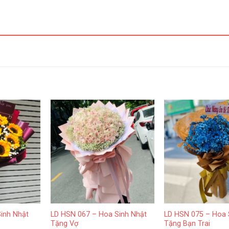
inh Nhật
LD HSN 067 – Hoa Sinh Nhật
LD HSN 075 – Hoa 
Tặng Vợ
Tặng Bạn Trai