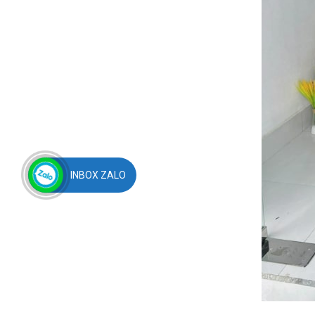
INBOX ZALO