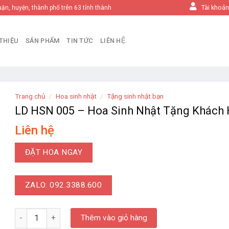
Tài khoả
uận, huyện, thành phố trên 63 tỉnh thành
 THIỆU
SẢN PHẨM
TIN TỨC
LIÊN HỆ
Trang chủ
/
Hoa sinh nhật
/
Tặng sinh nhật bạn
LD HSN 005 – Hoa Sinh Nhật Tặng Khách
Liên hệ
ĐẶT HOA NGAY
ZALO: 092.3388.600
LD HSN 005 - Hoa Sinh Nhật Tặng Khách Hàng số lượng
Thêm vào giỏ hàng