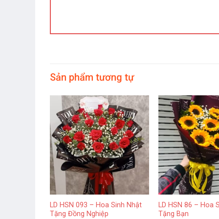
Sản phẩm tương tự
 Sinh Nhật
LD HSN 093 – Hoa Sinh Nhật
LD HSN 86 – Hoa S
Tặng Đồng Nghiệp
Tặng Bạn