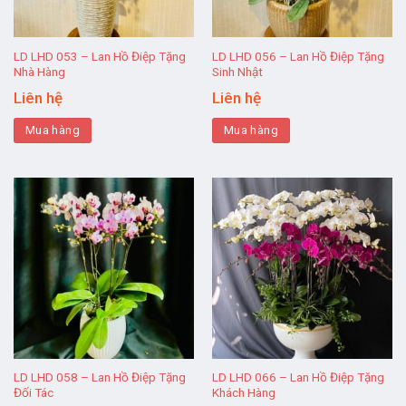
LD LHD 053 – Lan Hồ Điệp Tặng
LD LHD 056 – Lan Hồ Điệp Tặng
Nhà Hàng
Sinh Nhật
Liên hệ
Liên hệ
Mua hàng
Mua hàng
LD LHD 058 – Lan Hồ Điệp Tặng
LD LHD 066 – Lan Hồ Điệp Tặng
Đối Tác
Khách Hàng