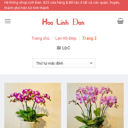
Skip
Hệ thống shop Linh Đan: 823 cửa hàng & đối tác ở tất cả các quận, huyện,
thành phố trên 63 tỉnh thành
to
content
Trang chủ
/
Lan Hồ Điệp
/
Trang 2
LỌC